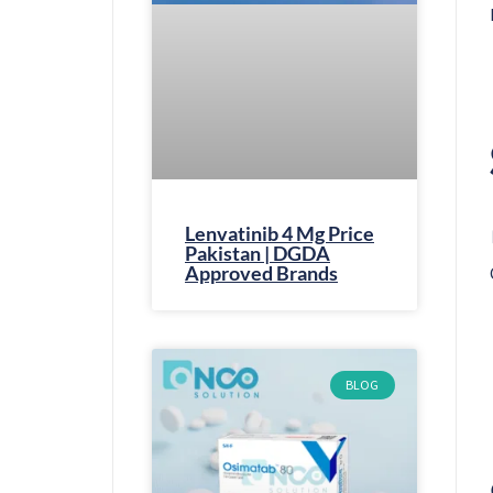
Lenvatinib 4 Mg Price
Pakistan | DGDA
Approved Brands
BLOG