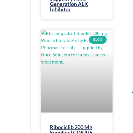
Generation ALK
Inhibitor
BLOG
Ribociclib 200 Mg
Supplier | CDK4/6