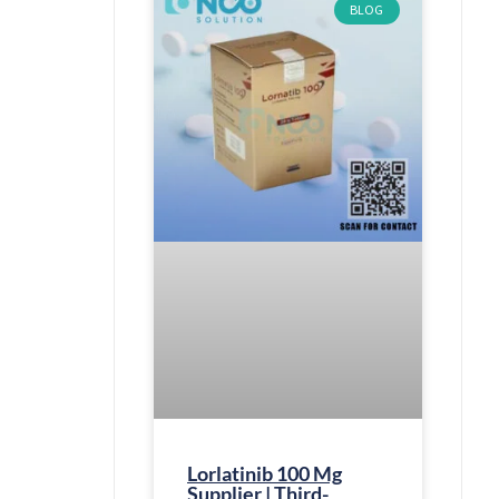
BLOG
Lorlatinib 100 Mg
Supplier | Third-