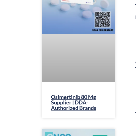
Osimertinib 80 Mg
Supplier | DDA-
Authorized Brands