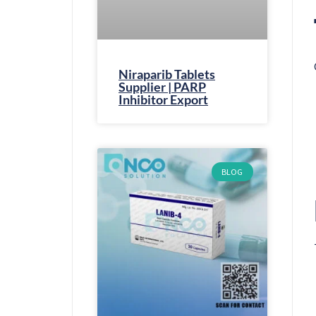
Niraparib Tablets
Supplier | PARP
Inhibitor Export
BLOG