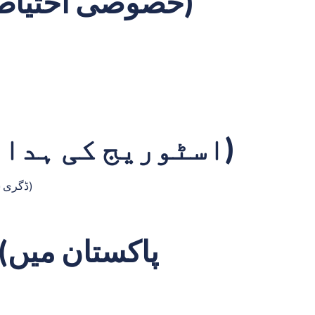
Special Precautions (خصوصی احتیاطیں)
Storage Guidelines (اسٹوریج کی ہدایات)
Store below 30°C (30 ڈگری سینٹی گریڈ سے کم درجہ حرارت پر رکھیں)
پ