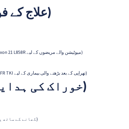
Treatment Benefits (علاج کے فوائد)
Cases with exon 21 L858R mutations (EGFR exon 19 حذف یا exon 21 L858R میوٹیشن والے مریضوں کے لیے)
Progressive disease after initial EGFR TKI therapy (ابتدائی EGFR TKI تھراپی کے بعد بڑھنے والی بیماری کے لیے)
Dosage Instructions (خوراک کی ہدایات)
Can be taken with or without food (کھانے کے ساتھ یا بغیر لی جا سکتی ہے)