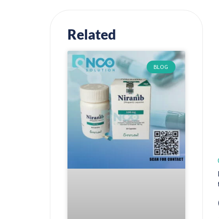
Related
BLOG
(پاکستان میں Osimert 80 mg (Osimertinib) وٹے خلیے کے کینسر