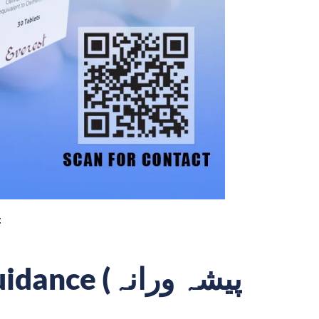
کے ذریعے دست):
(پیشہ ورانہ