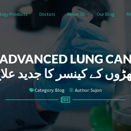
logy Products
Doctors
About Us
Our Blog
F
: ADVANCED LUNG CA
Category:
Blog
Author:
Sujon